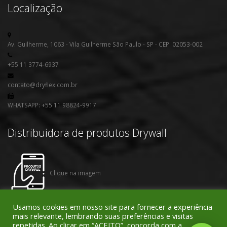
Localização
Av. Guilherme, 1063 - Vila Guilherme São Paulo - SP - CEP: 02053-002
+55 11 3774-6937
contato@dryflex.com.br
WHATSAPP: +55 11 98824-9917
Distribuidora de produtos Drywall
Clique na imagem
Usamos cookies em nosso site para fornecer a experiência
mais relevante, lembrando suas preferências e visitas
repetidas. Ao clicar em “ACEITO”, concorda com a