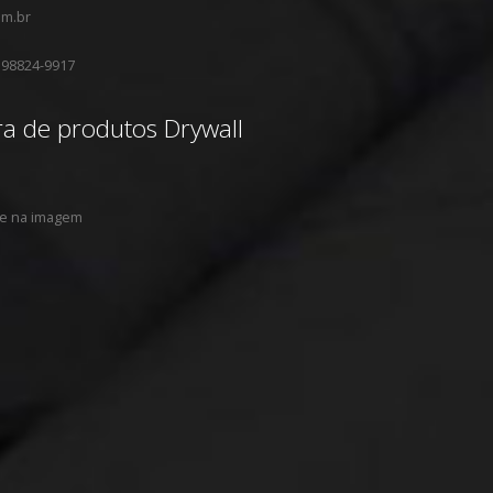
om.br
 98824-9917
ra de produtos Drywall
ue na imagem