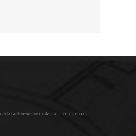
 - Vila Guilherme São Paulo - SP - CEP: 02053-002