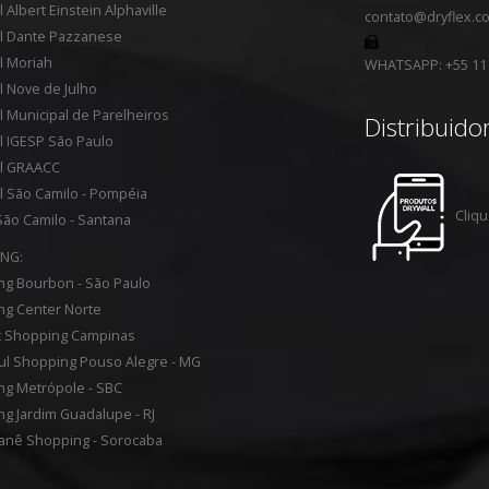
 Albert Einstein Alphaville
contato@dryflex.c
al Dante Pazzanese
l Moriah
WHATSAPP: +55 11
l Nove de Julho
l Municipal de Parelheiros
Distribuido
l IGESP São Paulo
al GRAACC
l São Camilo - Pompéia
Cliq
 São Camilo - Santana
NG:
g Bourbon - São Paulo
ng Center Norte
t Shopping Campinas
ul Shopping Pouso Alegre - MG
ng Metrópole - SBC
g Jardim Guadalupe - RJ
ianê Shopping - Sorocaba