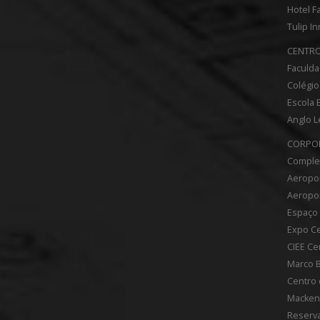
Hotel F
Tulip In
CENTRO
Faculda
Colégio
Escola B
Anglo L
CORPOR
Complex
Aeropor
Aeropor
Espaço
Expo Ce
CIEE Ce
Marco B
Centro 
Mackenz
Reserv