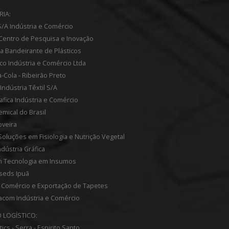
RIA:
/A Indústria e Comércio
 Centro de Pesquisa e Inovação
ia Bandeirante de Plásticos
rico Indústria e Comércio Ltda
-Cola - Ribeirão Preto
Indústria Têxtil S/A
rafica Indústria e Comércio
mical do Brasil
oveira
 Soluções em Fisiologia e Nutrição Vegetal
ndústria Gráfica
h Tecnologia em Insumos
seds Ipuã
r Comércio e Exportação de Tapetes
com Indústria e Comércio
 LOGÍSTICO:
tics - Serra - Espirito Santo