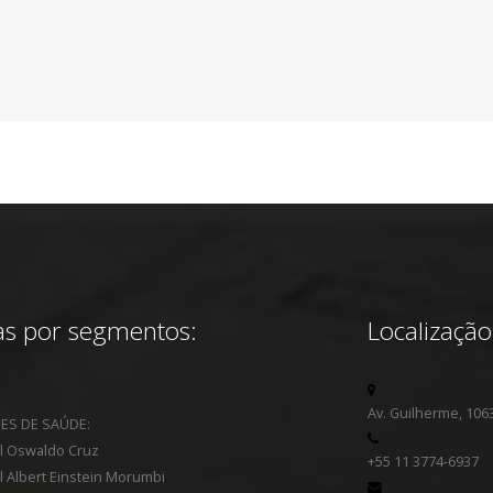
s por segmentos:
Localização
Av. Guilherme, 1063
ES DE SAÚDE:
l Oswaldo Cruz
+55 11 3774-6937
l Albert Einstein Morumbi