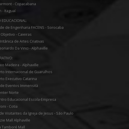
airmont - Copacabana
n - Itaguaí
 EDUCACIONAL:
de de Engenharia FACENS - Sorocaba
 Objetivo - Caieiras
ritânica de Artes Criativas
eonardo Da Vinci - Alphaville
ATIVO:
o Madeira - Alphaville
to Internacional de Guarulhos
to Executivo Catarina
 de Eventos Immensità
nter Norte
ntro Educacional Escola-Empresa
oni - Cotia
de Visitantes da Igreja de Jesus - São Paulo
ie Mall Alphaville
a Tamboré Mall