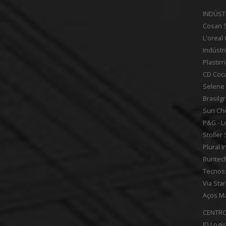
INDÚST
Cosan S
L'oreal
Indústr
Plastir
CD Coca
Selene 
Brasilg
Sun Che
P&G - L
Stoller
Plural I
Buntec
Tecnos
Via Sta
Aços Ma
CENTRO
ID Logís